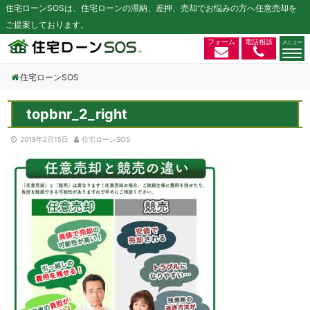
住宅ローンSOSは、住宅ローンの滞納、差押、売却でお悩みの方へ任意売却を
ご提案しております。
フォーム
電話相談
住宅ローンSOS
topbnr_2_right
2018年2月15日
住宅ローンSOS