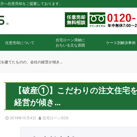
の方へ任意売却をご提案しております。
住宅ローン滞納に
任意売却について
ケース別解決事例
おちいる主な原因
を建てたものの、会社の経営が傾き…
【破産①】こだわりの注文住宅
経営が傾き…
2019年10月4日
住宅ローンSOS