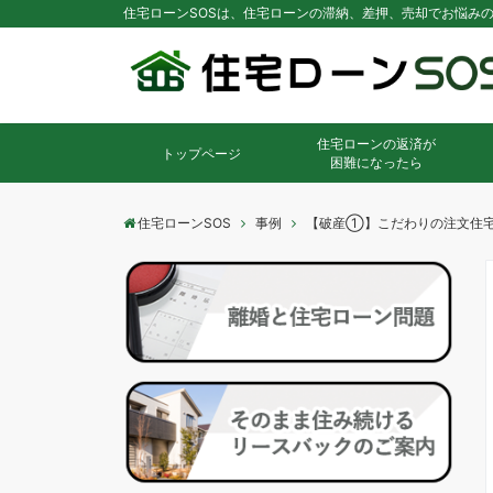
住宅ローンSOSは、住宅ローンの滞納、差押、売却でお悩み
住宅ローンの返済が
トップページ
困難になったら
住宅ローンSOS
事例
【破産①】こだわりの注文住宅