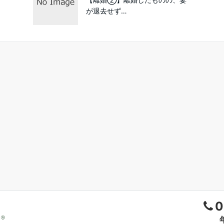
が退去せず…
0