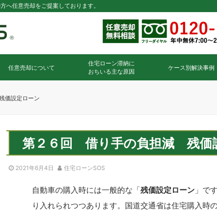
の方へ任意売却をご提案しております。
住宅ローン滞納に
任意売却について
ケース別解決事例
おちいる主な原因
残価設定ローン
第２６回 借り手の負担減 残価
2021年6月4日
住宅ローンSOS
自動車の購入時には一般的な「
残価設定ローン
」で
り入れられつつあります。国道交通省は住宅購入時