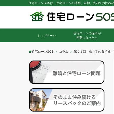
住宅ローンSOSは、住宅ローンの滞納、差押、売却でお悩み
住宅ローンの返済が
トップページ
困難になったら
住宅ローンSOS
コラム
第２６回 借り手の負担減 