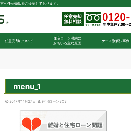
の方へ任意売却をご提案しております。
住宅ローン滞納に
任意売却について
ケース別解決事例
おちいる主な原因
menu_1
2017年11月27日
住宅ローンSOS