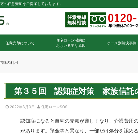
の方へ任意売却をご提案しております。
住宅ローン滞納に
任意売却について
ケース別解決事例
おちいる主な原因
信託の利用
第３５回 認知症対策 家族信託
2022年3月3日
住宅ローンSOS
認知症になると自宅の売却が難しくなり、介護費用
があります。預金等と異なり、一部だけ処分を認め