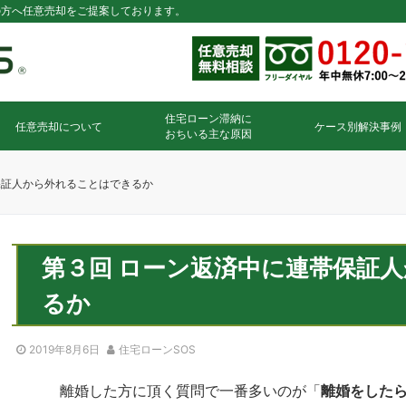
の方へ任意売却をご提案しております。
住宅ローン滞納に
任意売却について
ケース別解決事例
おちいる主な原因
保証人から外れることはできるか
第３回 ローン返済中に連帯保証
るか
2019年8月6日
住宅ローンSOS
離婚した方に頂く質問で一番多いのが「
離婚をした