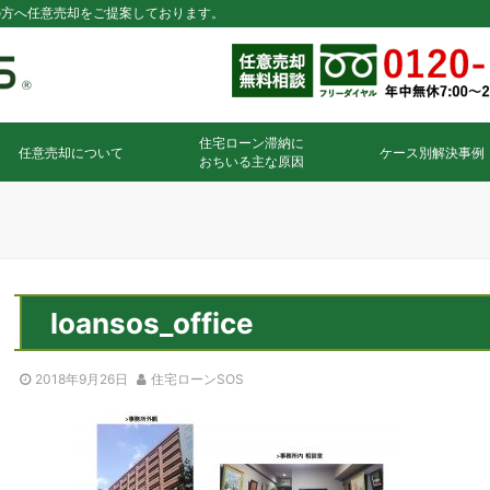
の方へ任意売却をご提案しております。
住宅ローン滞納に
任意売却について
ケース別解決事例
おちいる主な原因
loansos_office
2018年9月26日
住宅ローンSOS