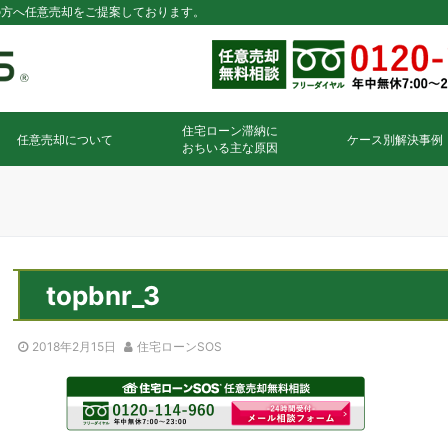
の方へ任意売却をご提案しております。
住宅ローン滞納に
任意売却について
ケース別解決事例
おちいる主な原因
topbnr_3
2018年2月15日
住宅ローンSOS