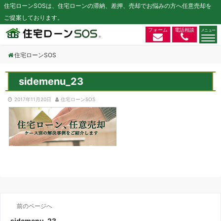
住宅ローンSOSは、住宅ローンの滞納、差押、売却でお悩みの方へ任意売却を
ご提案しております。
フォーム
電話相談
住宅ローンSOS
sidemenu_23
2017年11月20日
住宅ローンSOS
前のページへ
sidemenu_23