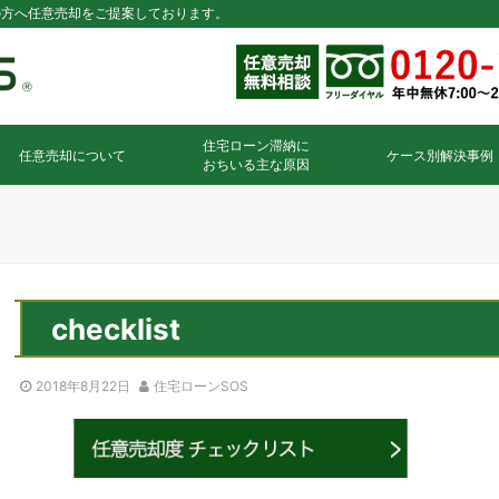
の方へ任意売却をご提案しております。
住宅ローン滞納に
任意売却について
ケース別解決事例
おちいる主な原因
checklist
2018年8月22日
住宅ローンSOS