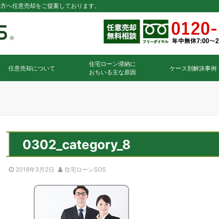
の方へ任意売却をご提案しております。
住宅ローン滞納に
任意売却について
ケース別解決事例
おちいる主な原因
0302_category_8
2018年3月2日
住宅ローンSOS