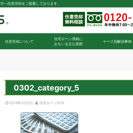
の方へ任意売却をご提案しております。
住宅ローン滞納に
任意売却について
ケース別解決事例
おちいる主な原因
0302_category_5
2018年3月2日
住宅ローンSOS