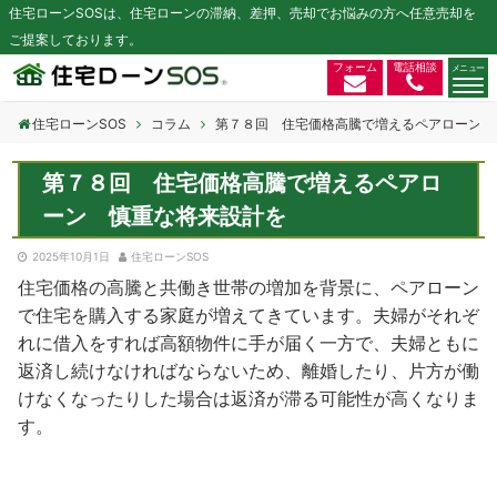
住宅ローンSOSは、住宅ローンの滞納、差押、売却でお悩みの方へ任意売却を
ご提案しております。
フォーム
電話相談
住宅ローンSOS
コラム
第７８回 住宅価格高騰で増えるペアローン 
第７８回 住宅価格高騰で増えるペアロ
ーン 慎重な将来設計を
2025年10月1日
住宅ローンSOS
住宅価格の高騰と共働き世帯の増加を背景に、ペアローン
で住宅を購入する家庭が増えてきています。夫婦がそれぞ
れに借入をすれば高額物件に手が届く一方で、夫婦ともに
返済し続けなければならないため、離婚したり、片方が働
けなくなったりした場合は返済が滞る可能性が高くなりま
す。